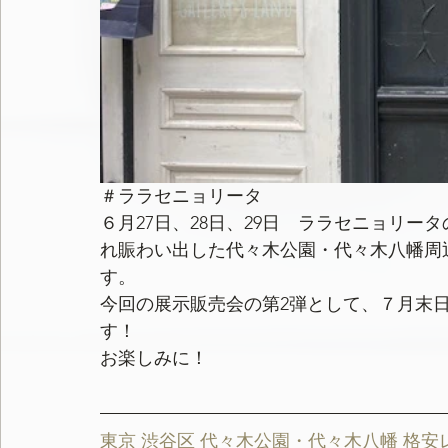
＃ララセニョリータ　
６月27日、28日、29日　ララセニョリ
れ賑わい出した代々木公園・代々木八幡周
す。
今回の展示販売会の第2弾として、７月末
す！　
お楽しみに！
東京 渋谷区 代々木公園・代々木八幡 格安