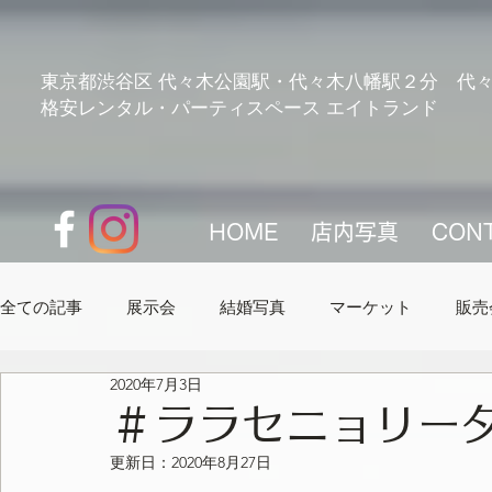
pk_live_51GOEHEILU7XmOHE4nlMFmrqTQBndlz79KIE62EXUL9AcOllCYUloiOaWxg23FUM7n1I
東京都渋谷区 代々木公園駅・代々木八幡駅２分 代々
格安レンタル・パーティスペース エイトランド
HOME
店内写真
CON
全ての記事
展示会
結婚写真
マーケット
販売
2020年7月3日
エイトランド紹介
予定
＃ララセニョリー
更新日：
2020年8月27日