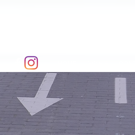
pk_live_51GOEHEILU7XmOHE4nlMFmrqTQBndlz79KIE62EXUL9AcOllCYUloiOaWxg23FUM7n1I
東京都渋谷区 代々木公園駅・代々木八幡駅２分 代々
格安レンタル・パーティスペース エイトランド
HOME
店内写真
CON