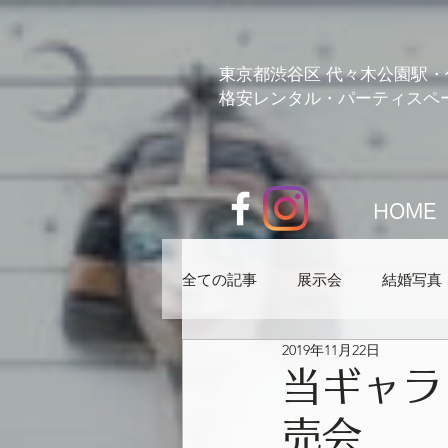
pk_live_51GOEHEILU7XmOHE4nlMFmrqTQBndlz79KIE62EXUL9AcOllCYUloiOaWxg23FUM7n1I
東京都渋谷区 代々木公園駅・
格安レンタル・パーティスペ
HOME
全ての記事
展示会
結婚写真
2019年11月22日
エイトランド紹介
予定
当ギャラ
売会