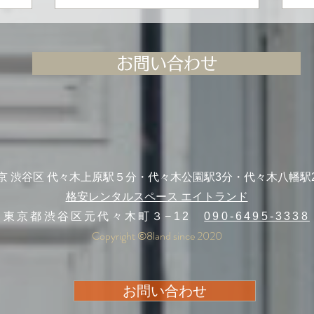
日間開催
お問い合わせ
京 渋谷区 代々木上原駅５分・代々木公園駅3分・代々木八幡駅
格安レンタルスペース エイトランド
東京都渋谷区元代々木町３−12
090-6495-3338
Copyright ©︎8land since 2020
お問い合わせ