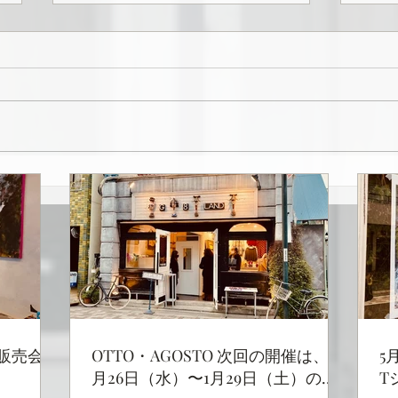
革製品のポップアップ風景
エメ
ド 
販売会
OTTO・AGOSTO 次回の開催は、1
5
月26日（水）〜1月29日（土）の４
T