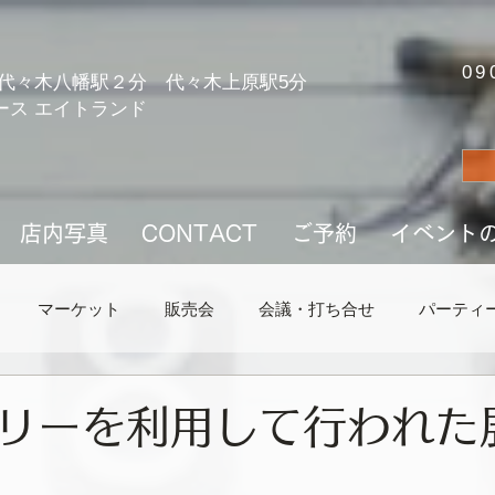
tYS6HK8GWfcJ8jMozNqro00pasdcQ1n
09
代々木八幡駅２分 代々木上原駅5分
ース エイトランド
店内写真
CONTACT
ご予約
イベント
マーケット
販売会
会議・打ち合せ
パーティ
リーを利用して行われた