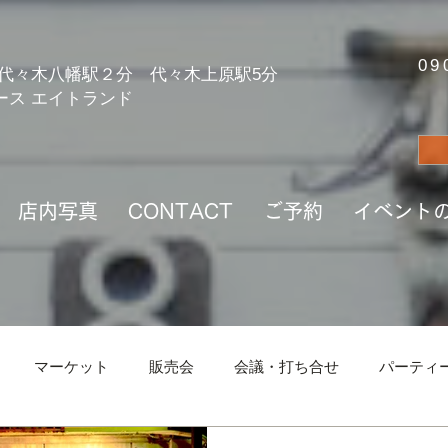
tYS6HK8GWfcJ8jMozNqro00pasdcQ1n
09
代々木八幡駅２分 代々木上原駅5分
ース エイトランド
店内写真
CONTACT
ご予約
イベント
マーケット
販売会
会議・打ち合せ
パーティ