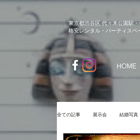
pk_live_51GOEHEILU7XmOHE4nlMFmrqTQBndlz79KIE62EXUL9AcOllCYUloiOaWxg23FUM7n1I
東京都渋谷区 代々木公園駅・
格安レンタル・パーティスペ
HOME
全ての記事
展示会
結婚写真
エイトランド紹介
予定